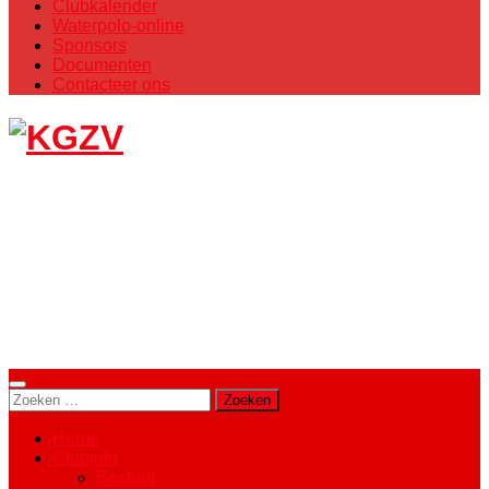
Clubkalender
Waterpolo-online
Sponsors
Documenten
Contacteer ons
Koninklijke Gentse
Zwemvereniging - Waterpolo
Gent
Zoeken
naar:
Home
Clubinfo
Bestuur