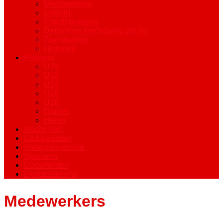
Medewerkers
Lidgeld
Proeftrainingen
Definitieve inschrijving als lid
Zwembaden
Historiek
Ploegen
U10
U12
U14
U16
U18
Dames
Heren
Inschrijven
Clubkalender
Waterpolo-online
Sponsors
Documenten
Contacteer ons
Medewerkers